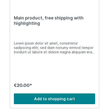
Main product, free shipping with
highlighting
Lorem ipsum dolor sit amet, consetetur
sadipscing elitr, sed diam nonumy eirmod tempor
invidunt ut labore et dolore magna aliquyam erat,
sed diam voluptua. At vero eos et accusam et
justo duo dolores et ea rebum. Stet clita kasd
gubergren, no sea takimata sanctus est Lorem
ipsum dolor sit amet. Lorem ipsum dolor sit amet,
consetetur sadipscing elitr, sed diam nonumy
eirmod tempor invidunt ut labore et dolore
magna aliquyam erat, sed diam voluptua. At vero
€20.00*
eos et accusam et justo duo dolores et ea
rebum. Stet clita kasd gubergren, no sea
takimata sanctus est Lorem ipsum dolor sit amet.
Add to shopping cart