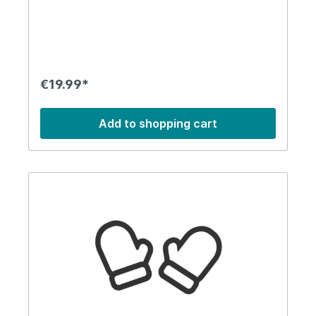
sed diam voluptua. At vero eos et accusam et
justo duo dolores et ea rebum. Stet clita kasd
gubergren, no sea takimata sanctus est Lorem
ipsum dolor sit amet. Lorem ipsum dolor sit amet,
consetetur sadipscing elitr, sed diam nonumy
eirmod tempor invidunt ut labore et dolore
magna aliquyam erat, sed diam voluptua. At vero
€19.99*
eos et accusam et justo duo dolores et ea
rebum. Stet clita kasd gubergren, no sea
takimata sanctus est Lorem ipsum dolor sit amet.
Add to shopping cart